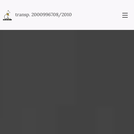
transp. 2000996708/2010
účet
2000996708/2010