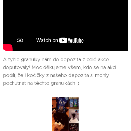
A tyhle granulky nám do depozita z celé akce
doputovaly! Moc děkujeme všem, kdo se na akci
podílí, že i kočičky z našeho depozita si mohly
pochutnat na těchto granulkách :)