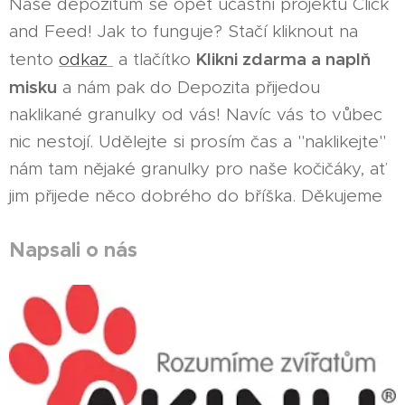
Naše depozitum se opět účastní projektu Click
and Feed! Jak to funguje? Stačí kliknout na
Klikni zdarma a naplň
tento
odkaz
a tlačítko
misku
a nám pak do Depozita přijedou
naklikané granulky od vás! Navíc vás to vůbec
nic nestojí. Udělejte si prosím čas a "naklikejte"
nám tam nějaké granulky pro naše kočičáky, ať
jim přijede něco dobrého do bříška. Děkujeme
Napsali o nás