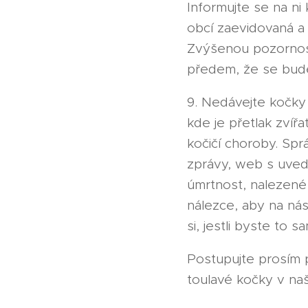
Informujte se na ni
obcí zaevidovaná a 
Zvýšenou pozornost
předem, že se bude
9. Nedávejte kočky 
kde je přetlak zvíř
kočičí choroby. Spr
zprávy, web s uved
úmrtnost, nalezené
nálezce, aby na nás
si, jestli byste to s
Postupujte prosím 
toulavé kočky v naší