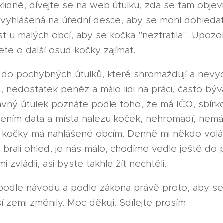
 klidně, dívejte se na web útulku, zda se tam objev
vyhlášená na úřední desce, aby se mohl dohledat 
 u malých obcí, aby se kočka "neztratila". Upozo
te o další osud kočky zajímat.
do pochybných útulků, které shromažďují a nevydá
at, nedostatek peněz a málo lidi na práci, často b
ávný útulek poznáte podle toho, že má IČO, sbírk
ením data a místa nalezu koček, nehromadí, nemá
 kočky má nahlášené obcím. Denně mi někdo volá
 brali ohled, je nás málo, chodíme vedle ještě do
ami zvládli, asi byste takhle žít nechtěli.
podle návodu a podle zákona právě proto, aby s
 zemi změnily. Moc děkuji. Sdílejte prosím.