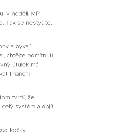
u, v neděli. MP
o. Tak se nestyďte,
ony a bývají
i, chtějte odmítnutí
ávný útulek má
at finanční
tom tvrdí, že
 celý systém a dojít
sud kočky.