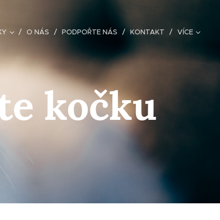
KY
O NÁS
PODPOŘTE NÁS
KONTAKT
VÍCE
ete kočku