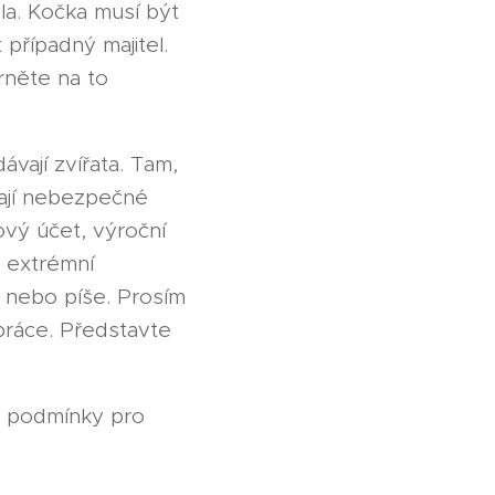
ila. Kočka musí být
případný majitel.
rněte na to
vají zvířata. Tam,
ývají nebezpečné
ový účet, výroční
 extrémní
 nebo píše. Prosím
 práce. Představte
e podmínky pro