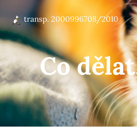
transp. 2000996708/2010
účet
2000996708/2010
Co dělat