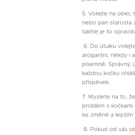
5. Volejte na obec 
nebo pan starosta z
takhle je to oprav
6. Do útulku volejt
arogantní, někdy i a
písemně. Správný ú
každou kočku ohláše
příspěvek.
7. Myslete na to, ž
problém s kočkami n
ke změně a lepším 
8. Pokud od vás obe