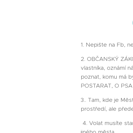
1. Nepište na Fb, n
2. OBČANSKÝ ZÁKONÍ
vlastníka, oznámí n
poznat, komu má 
POSTARAT, O PSA
3.. Tam, kde je Měst
prostředí, ale před
4. Volat musíte sta
jiného města.