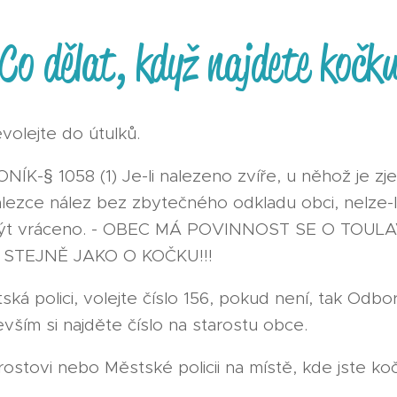
Co dělat, když najdete kočk
evolejte do útulků.
K-§ 1058 (1) Je-li nalezeno zvíře, u něhož je zj
álezce nález bez zbytečného odkladu obci, nelze-li
být vráceno. - OBEC MÁ POVINNOST SE O TOUL
 STEJNĚ JAKO O KOČKU!!!
ská polici, volejte číslo 156, pokud není, tak Odbo
evším si najděte číslo na starostu obce.
rostovi nebo Městské policii na místě, kde jste koč