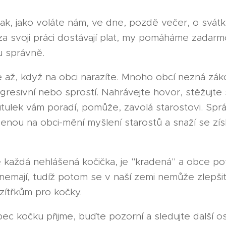
tak, jako voláte nám, ve dne, pozdě večer, o svátk
a svoji práci dostávají plat, my pomáháme zadarm
du správně.
e až, když na obci narazíte. Mnoho obcí nezná zák
gresivní nebo sprostí. Nahrávejte hovor, stěžujte s
tulek vám poradí, pomůže, zavolá starostovi. Spr
nou na obci-mění myšlení starostů a snaží se získ
e každá nehlášená kočička, je "kradená" a obce po
emají, tudíž potom se v naší zemi nemůže zlepšit
zítřkům pro kočky.
c kočku přijme, buďte pozorní a sledujte další o