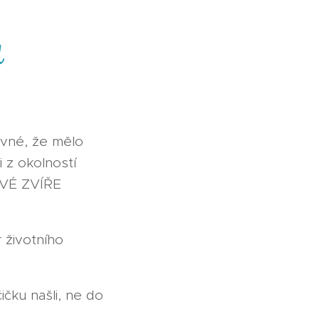
u
evné, že mělo
 z okolností
AVÉ ZVÍŘE
r životního
ičku našli, ne do