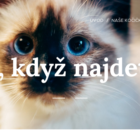
ÚVOD
NAŠE KOČIČ
, když najd