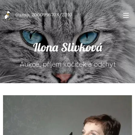
transp. 2000996708/2010
účet
2000996708/2010
Ilona Slivková
Aukce, příjem kočiček a odchyt