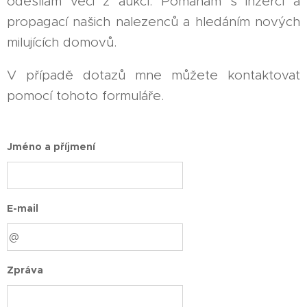
odesílám věci z aukcí. Pomáhám s inzercí a
propagací našich nalezenců a hledáním nových
milujících domovů.
V případě dotazů mne můžete kontaktovat
pomocí tohoto formuláře.
Jméno a příjmení
E-mail
Zpráva