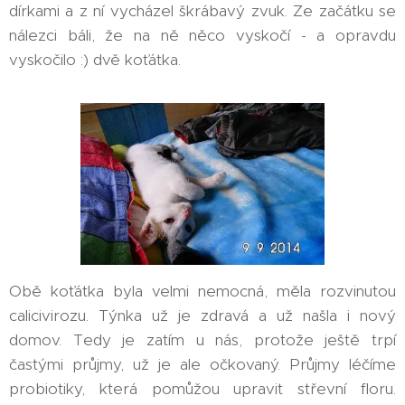
dírkami a z ní vycházel škrábavý zvuk. Ze začátku se
nálezci báli, že na ně něco vyskočí - a opravdu
vyskočilo :) dvě koťátka.
Obě koťátka byla velmi nemocná, měla rozvinutou
calicivirozu. Týnka už je zdravá a už našla i nový
domov. Tedy je zatím u nás, protože ještě trpí
častými průjmy, už je ale očkovaný. Průjmy léčíme
probiotiky, která pomůžou upravit střevní floru.