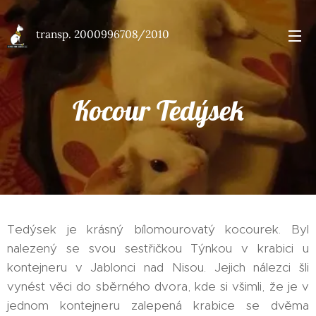
transp. 2000996708/2010
účet
2000996708/2010
Kocour Tedýsek
Tedýsek je krásný bílomourovatý kocourek. Byl
nalezený se svou sestřičkou Týnkou v krabici u
kontejneru v Jablonci nad Nisou. Jejich nálezci šli
vynést věci do sběrného dvora, kde si všimli, že je v
jednom kontejneru zalepená krabice se dvěma